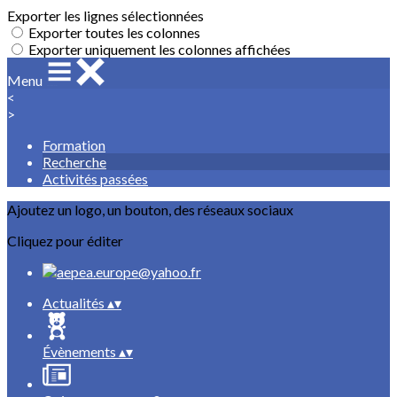
Exporter les lignes sélectionnées
Exporter toutes les colonnes
Exporter uniquement les colonnes affichées
Menu
<
>
Formation
Recherche
Activités passées
Ajoutez un logo, un bouton, des réseaux sociaux
Cliquez pour éditer
Actualités
▴
▾
Évènements
▴
▾