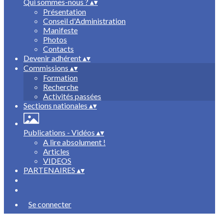
Qui sommes-nous ?
▴
▾
Présentation
Conseil d'Administration
Manifeste
Photos
Contacts
Devenir adhérent
▴
▾
Commissions
▴
▾
Formation
Recherche
Activités passées
Sections nationales
▴
▾
Publications - Vidéos
▴
▾
A lire absolument !
Articles
VIDEOS
PARTENAIRES
▴
▾
Se connecter