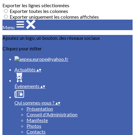
Exporter les lignes sélectionnées
Exporter toutes les colonnes
Exporter uniquement les colonnes affichées
Menu
Ajoutez un logo, un bouton, des réseaux sociaux
Cliquez pour éditer
Actualités
▴
▾
Évènements
▴
▾
Qui sommes-nous ?
▴
▾
Présentation
Conseil d'Administration
Manifeste
Photos
Contacts