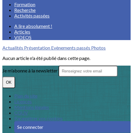
Formation
Recherche
Activités passées
A lire absolument !
Articles
VIDEOS
Actualités
Présentation
Evènements passés
Photos
Aucun article n'a été publié dans cette page.
Je m'abonne à la newsletter
OK
Plan du site
Licences
Mentions légales
CGUV
Paramétrer vos cookies
Se connecter