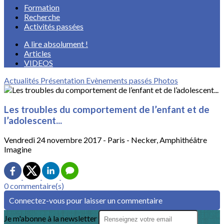
Formation
Recherche
Activités passées
A lire absolument !
Articles
VIDEOS
Actualités
Présentation
Evènements passés
Photos
Les troubles du comportement de l’enfant et de
l’adolescent...
Vendredi 24 novembre 2017 - Paris - Necker, Amphithéâtre
Imagine
0 commentaire(s)
Connectez-vous pour laisser un commentaire
Je m'abonne à la newsletter