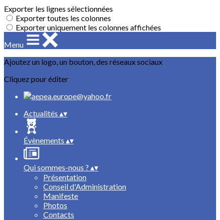
Exporter les lignes sélectionnées
Exporter toutes les colonnes
Exporter uniquement les colonnes affichées
Menu
Ajoutez un logo, un bouton, des réseaux sociaux
Cliquez pour éditer
Actualités
▴
▾
Évènements
▴
▾
Qui sommes-nous ?
▴
▾
Présentation
Conseil d'Administration
Manifeste
Photos
Contacts