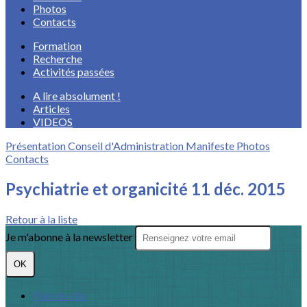
Photos
Contacts
Formation
Recherche
Activités passées
A lire absolument !
Articles
VIDEOS
Présentation
Conseil d'Administration
Manifeste
Photos
Contacts
Psychiatrie et organicité 11 déc. 2015
Retour à la liste
Je m'abonne à la newsletter
OK
Plan du site