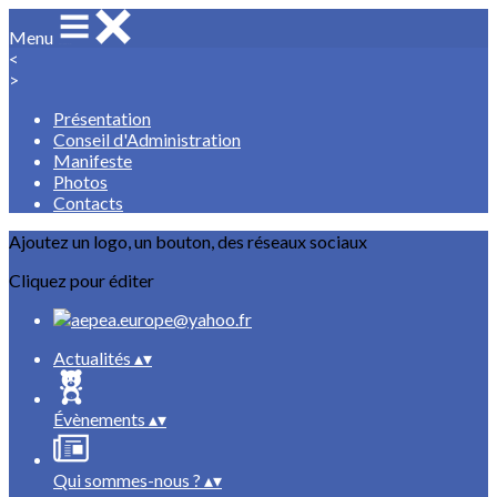
Menu
<
>
Présentation
Conseil d'Administration
Manifeste
Photos
Contacts
Ajoutez un logo, un bouton, des réseaux sociaux
Cliquez pour éditer
Actualités
▴
▾
Évènements
▴
▾
Qui sommes-nous ?
▴
▾